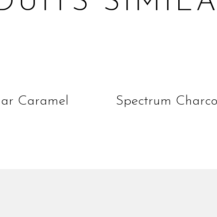
DUITS SIMILA
lire la suite
lire la suite
ar Caramel
Spectrum Charco