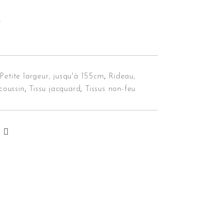
m
Petite largeur, jusqu'à 155cm
,
Rideau,
 coussin
,
Tissu jacquard
,
Tissus non-feu