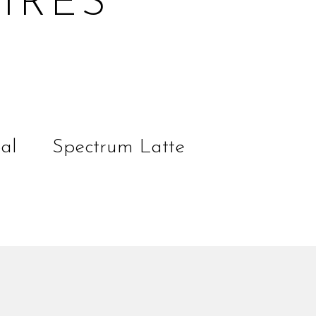
IRES
lire la suite
al
Spectrum Latte