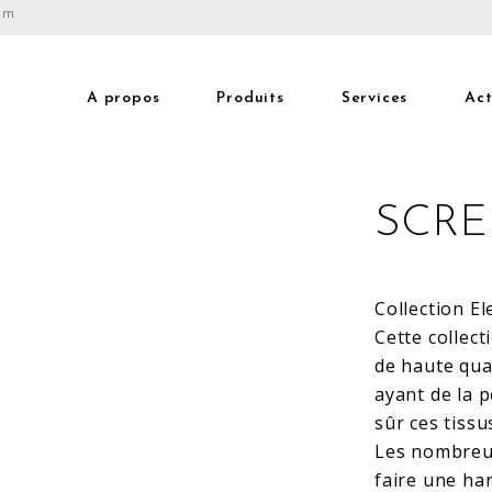
com
A propos
Produits
Services
Act
SCRE
Collection E
Cette collec
de haute qua
ayant de la 
sûr ces tissu
Les nombreux
faire une ha