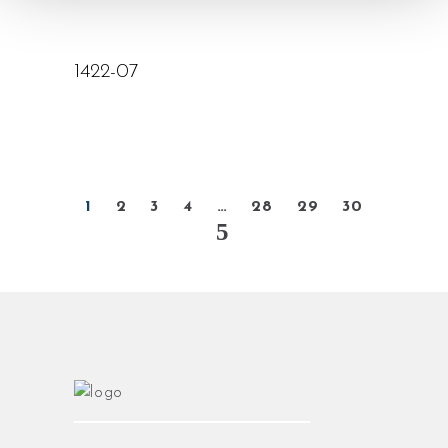
lire la suite
1422-07
1
2
3
4
…
28
29
30