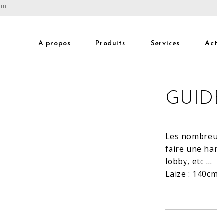
com
A propos
Produits
Services
Act
GUID
Les nombreux
faire une ha
lobby, etc …
Laize : 140c