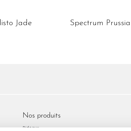
lire la suite
lire la suite
listo Jade
Spectrum Prussia
Nos produits
Rideaux