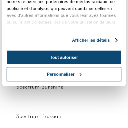
notre site avec nos partenaires de médias sociaux, de
publicité et d'analyse, qui peuvent combiner celles-ci
avec d'autres informations que vous leur avez fournies
ou qu'ils ont collectées lors de votre utilisation de leurs
lire la suite
Lunar Raspberry
services.
Afficher les détails
lire la suite
Spectrum Latte
Tout autoriser
Personnaliser
lire la suite
Spectrum Sunshine
lire la suite
Spectrum Prussian