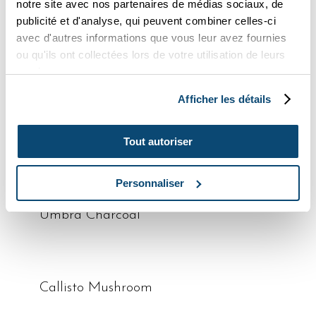
notre site avec nos partenaires de médias sociaux, de
publicité et d'analyse, qui peuvent combiner celles-ci
avec d'autres informations que vous leur avez fournies
ou qu'ils ont collectées lors de votre utilisation de leurs
lire la suite
Nova Noir
services.
Afficher les détails
lire la suite
Umbra Mushroom
Tout autoriser
Personnaliser
lire la suite
Umbra Charcoal
lire la suite
Callisto Mushroom