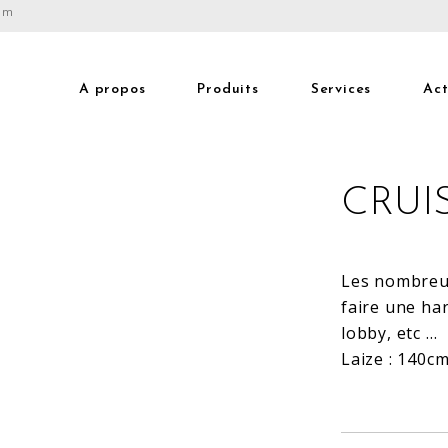
com
A propos
Produits
Services
Act
CRUI
Les nombreux
faire une ha
lobby, etc …
Laize : 140c