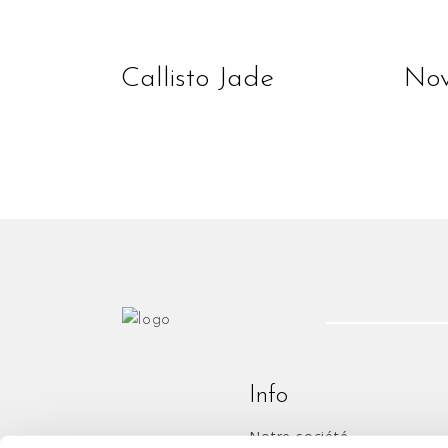
lire la suite
Callisto Jade
Nov
Info
Notre société