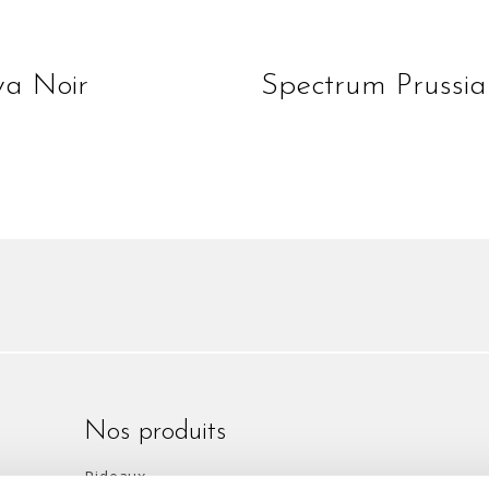
lire la suite
lire la suite
a Noir
Spectrum Prussia
Nos produits
Rideaux