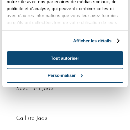
notre site avec nos partenaires de médias sociaux, de
publicité et d'analyse, qui peuvent combiner celles-ci
avec d'autres informations que vous leur avez fournies
ou qu'ils ont collectées lors de votre utilisation de leurs
lire la suite
Nova Mushroom
services.
Afficher les détails
lire la suite
Callisto Pecan
Tout autoriser
Personnaliser
lire la suite
Spectrum Jade
lire la suite
Callisto Jade